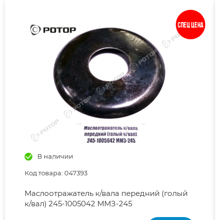
Спец цена
В наличии
Код товара: 047393
Маслоотражатель к/вала передний (голый
к/вал) 245-1005042 ММЗ-245