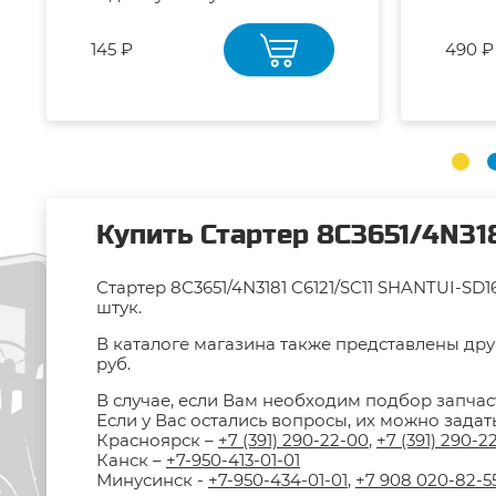
145 ₽
490 ₽
Купить Стартер 8С3651/4N31
Стартер 8С3651/4N3181 C6121/SC11 SHANTUI-SD
штук.
В каталоге магазина также представлены дру
руб.
В случае, если Вам необходим подбор запчас
Если у Вас остались вопросы, их можно зада
Красноярск –
+7 (391) 290-22-00
,
+7 (391) 290-2
Канск –
+7-950-413-01-01
Минусинск -
+7-950-434-01-01
,
+7 908 020-82-5