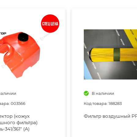
Спец цена
наличии
В наличии
вара: 003566
Код товара: 188283
ктор (кожух
Фильтр воздушный P
шного фильтра)
-341/361" (А)