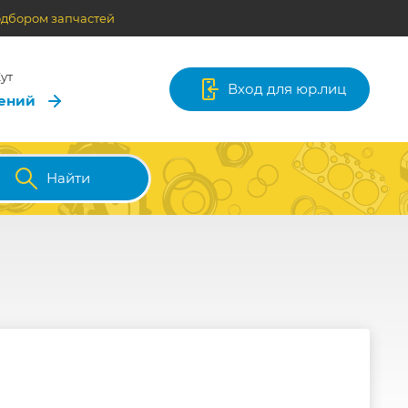
одбором запчастей
ут
Вход для юр.лиц
лений
Найти