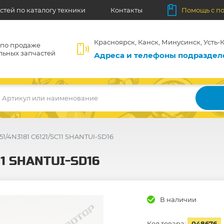
стей по каталогу техники
Контакты
Помощь с п
Красноярск, Канск, Минусинск, Усть-К
 по продаже
льных запчастей
Адреса и телефоны подразде
Артикул или наименование
51/4N3181 C6121/SC11 SHANTUI-SD16
11 SHANTUI-SD16
В наличии
Код товара:
048676