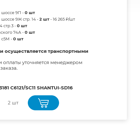
 шоссе 9П -
0 шт
шоссе 9Ж стр. 14 -
2 шт
- 16 265 ₽/шт
 стр.3 -
0 шт
ского 74А -
0 шт
в с5М -
0 шт
ии осуществляется транспортными
и оплаты уточняется менеджером
заказа.
3181 C6121/SC11 SHANTUI-SD16
2 шт