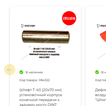
Спец цена
В наличии
В 
Код товара: 084522
Код то
Штифт Т-40 (20х70 мм)
Дефле
установочный корпуса
возду
конечной передачи к
"Штиль
заднему мосту DIN7