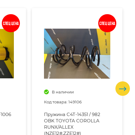
Спец цена
Спец цена
В наличии
Код товара: 149106
F1006
Пружина C4T-14351 / 982
OBK TOYOTA COROLLA
RUNX/ALLEX
(NZE12#,ZZE12#)