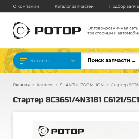
О компании
Каталог запчастей
Подбор запча
Оптово–розничная сеть
тракторный и автомоби
Каталог
Главная
Каталог
SHANTUI, ZOOMLION
Стартер 8С36
Стартер 8С3651/4N3181 C6121/SC