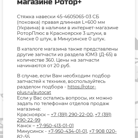
магазине Ротор+
Стяжка навески 45-4605065-03 СБ
(поковка) правая длинная L=600 мм
(Украина) в наличии в интернет-магазине
РоторПлюс в Красноярске 3 штуки, в
Канске 0 штук, в Минусинске 0 штук.
В каталоге магазина также представлены
другие запчасти из раздела ЮМЗ (Д-65) в
количестве 360. Цены на запчасти
начинаются от 20 руб.
В случае, если Вам необходим подбор
запчастей к технике, воспользуйтесь
разделом подбора -
https://rotor-
plus.ru/autocat
Если у Вас остались вопросы, их можно
задать по телефонам отделов продаж
магазина:
Красноярск –
+7 (391) 290-22-00
,
+7 (391)
290-22-99
Канск –
+7-950-413-01-01
Минусинск -
+7-950-434-01-01
,
+7 908 020-
82-55