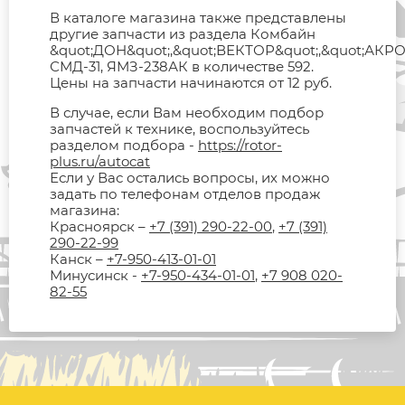
В каталоге магазина также представлены
другие запчасти из раздела Комбайн
&quot;ДОН&quot;,&quot;ВЕКТОР&quot;,&quot;АКРО
СМД-31, ЯМЗ-238АК в количестве 592.
Цены на запчасти начинаются от 12 руб.
В случае, если Вам необходим подбор
запчастей к технике, воспользуйтесь
разделом подбора -
https://rotor-
plus.ru/autocat
Если у Вас остались вопросы, их можно
задать по телефонам отделов продаж
магазина:
Красноярск –
+7 (391) 290-22-00
,
+7 (391)
290-22-99
Канск –
+7-950-413-01-01
Минусинск -
+7-950-434-01-01
,
+7 908 020-
82-55