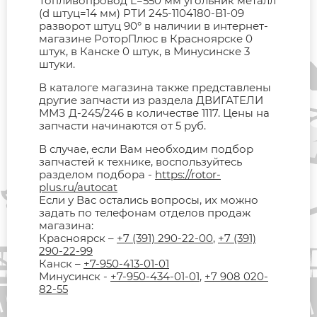
Топливопровод L=550 мм угольник металл
(d штуц=14 мм) РТИ 245-1104180-В1-09
разворот штуц 90° в наличии в интернет-
магазине РоторПлюс в Красноярске 0
штук, в Канске 0 штук, в Минусинске 3
штуки.
В каталоге магазина также представлены
другие запчасти из раздела ДВИГАТЕЛИ
ММЗ Д-245/246 в количестве 1117. Цены на
запчасти начинаются от 5 руб.
В случае, если Вам необходим подбор
запчастей к технике, воспользуйтесь
разделом подбора -
https://rotor-
plus.ru/autocat
Если у Вас остались вопросы, их можно
задать по телефонам отделов продаж
магазина:
Красноярск –
+7 (391) 290-22-00
,
+7 (391)
290-22-99
Канск –
+7-950-413-01-01
Минусинск -
+7-950-434-01-01
,
+7 908 020-
82-55