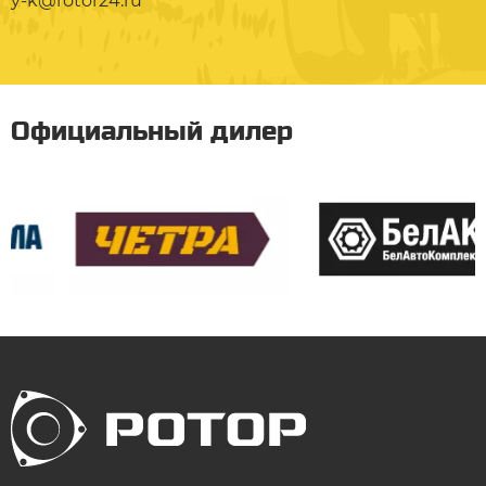
y-k@rotor24.ru
Официальный дилер