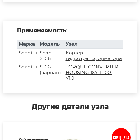
Применяемость:
Марка
Модель
Узел
Shantui
Shantui
Картер
SD16
гидротрансформатора
Shantui
SD16
TORQUE CONVERTER
(вариант)
HOUSING 16Y-11-001
V1.0
Другие детали узла
Спец цена