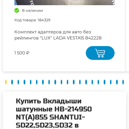
В наличии
Код товара: 184329
Комплект адаптеров для авто без
рейлингов "LUX" LADA VESTA15 842228
1 500 ₽
Купить Вкладыши
шатунные HB-214950
NT(A)855 SHANTUI-
SD22,SD23,SD32 в