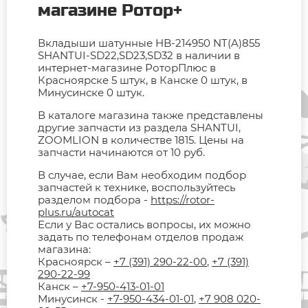
магазине Ротор+
Вкладыши шатунные HB-214950 NT(A)855
SHANTUI-SD22,SD23,SD32 в наличии в
интернет-магазине РоторПлюс в
Красноярске 5 штук, в Канске 0 штук, в
Минусинске 0 штук.
В каталоге магазина также представлены
другие запчасти из раздела SHANTUI,
ZOOMLION в количестве 1815. Цены на
запчасти начинаются от 10 руб.
В случае, если Вам необходим подбор
запчастей к технике, воспользуйтесь
разделом подбора -
https://rotor-
plus.ru/autocat
Если у Вас остались вопросы, их можно
задать по телефонам отделов продаж
магазина:
Красноярск –
+7 (391) 290-22-00
,
+7 (391)
290-22-99
Канск –
+7-950-413-01-01
Минусинск -
+7-950-434-01-01
,
+7 908 020-