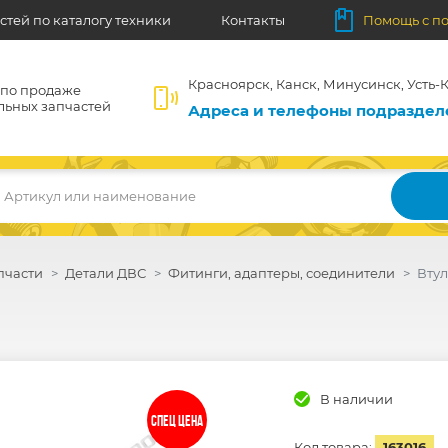
стей по каталогу техники
Контакты
Помощь с п
Красноярск, Канск, Минусинск, Усть-К
 по продаже
льных запчастей
Адреса и телефоны подразде
Артикул или наименование
пчасти
Детали ДВС
Фитинги, адаптеры, соединители
Втул
В наличии
СПЕЦ ЦЕНА
Код товара:
163016