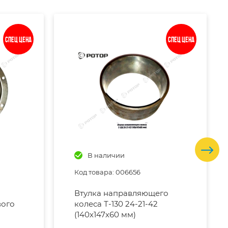
Спец цена
Спец цена
В наличии
Код товара: 006656
Втулка направляющего
вого
колеса Т-130 24-21-42
(140х147х60 мм)