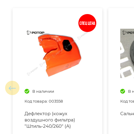
Спец цена
В наличии
В 
Код товара: 003558
Код то
Дефлектор (кожух
Сальн
воздушного фильтра)
"Штиль-240/260" (А)