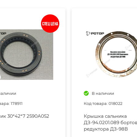
Спец цена
наличии
В наличии
вара: 178911
Код товара: 018022
ик 30*42*7 2590A052
Крышка сальника
ДЗ-94.0201.089 борто
редуктора ДЗ-98В