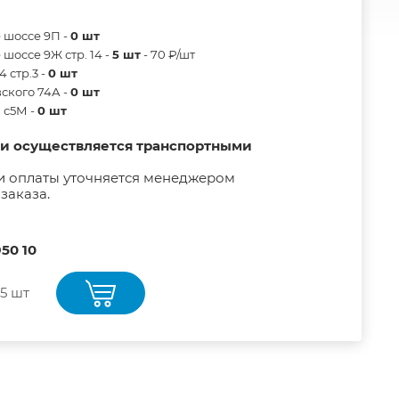
 шоссе 9П -
0 шт
шоссе 9Ж стр. 14 -
5 шт
- 70 ₽/шт
 стр.3 -
0 шт
ского 74А -
0 шт
в с5М -
0 шт
ии осуществляется транспортными
и оплаты уточняется менеджером
заказа.
50 10
5 шт