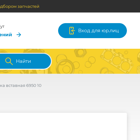
одбором запчастей
ут
Вход для юр.лиц
лений
Найти
ка вставная 6950 10