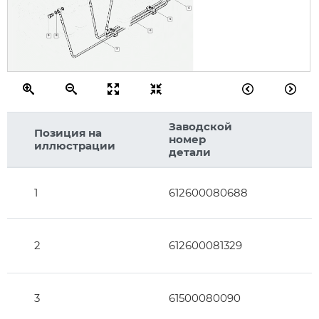
4
5
6
9
8
7
Заводской
Позиция на
номер
иллюстрации
детали
1
612600080688
2
612600081329
3
61500080090