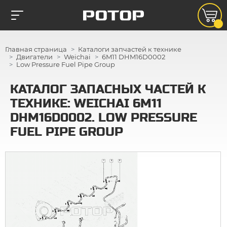
Главная страница
Каталоги запчастей к технике
Двигатели
Weichai
6M11 DHM16D0002
Low Pressure Fuel Pipe Group
КАТАЛОГ ЗАПАСНЫХ ЧАСТЕЙ К
ТЕХНИКЕ: WEICHAI 6M11
DHM16D0002. LOW PRESSURE
FUEL PIPE GROUP
1
2
3