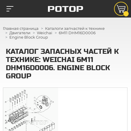
Главная страница
Каталоги запчастей к технике
Двигатели
Weichai
6M11 DHM16D0006
Engine Block Group
КАТАЛОГ ЗАПАСНЫХ ЧАСТЕЙ К
ТЕХНИКЕ: WEICHAI 6M11
DHM16D0006. ENGINE BLOCK
GROUP
2
5
6
27
3
7
4
26
25
2
8
24
9
23
22