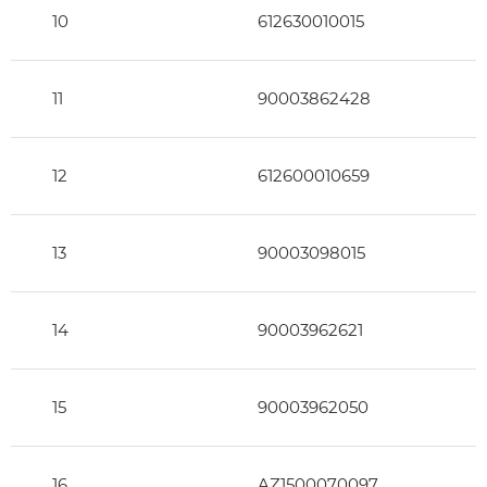
10
612630010015
11
90003862428
12
612600010659
13
90003098015
14
90003962621
15
90003962050
16
AZ1500070097