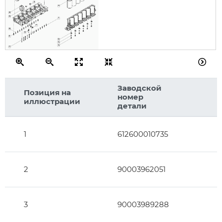
21
10
20
19
11
15
18
16
11
12
13
14
17
Заводской
Позиция на
номер
иллюстрации
детали
1
612600010735
2
90003962051
3
90003989288