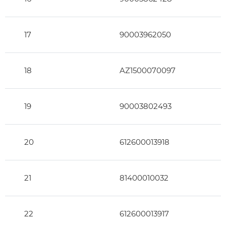
17
90003962050
18
AZ1500070097
19
90003802493
20
612600013918
21
81400010032
22
612600013917