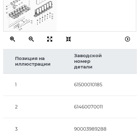
21
23
22
20
12
13
14
17
15
16
18
19
Заводской
Позиция на
номер
иллюстрации
детали
1
61500010185
2
61460070011
3
90003989288