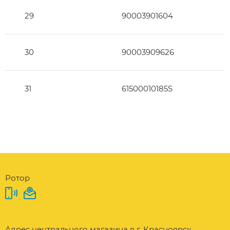
29
90003901604
30
90003909626
31
61500010185S
Ротор
Адрес центрального магазина в г. Красноярск