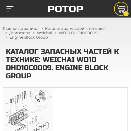
Главная страница
Каталоги запчастей к технике
Двигатели
Weichai
WD10 DHD10C0009
Engine Block Group
КАТАЛОГ ЗАПАСНЫХ ЧАСТЕЙ К
ТЕХНИКЕ: WEICHAI WD10
DHD10C0009. ENGINE BLOCK
GROUP
2
3
4
5
6
31
30
29
7
8
9
10
27
26
28
11
25
24