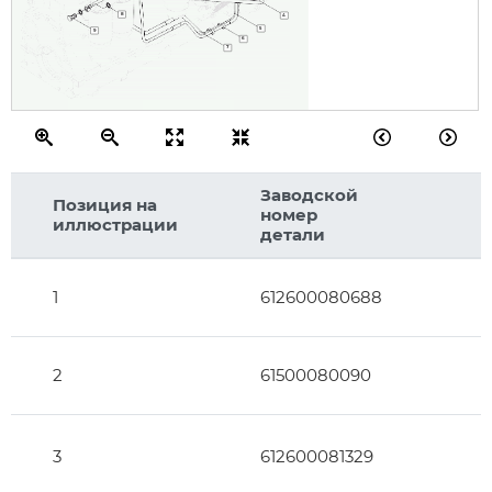
8
4
5
9
6
7
Заводской
Позиция на
номер
иллюстрации
детали
1
612600080688
2
61500080090
3
612600081329