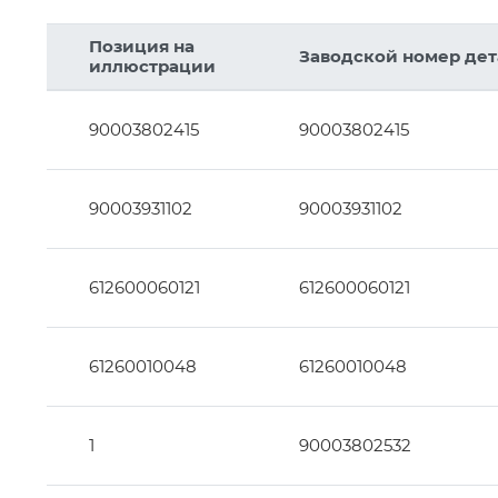
Позиция на
Заводской номер де
10
10
иллюстрации
9
8
7
90003802415
90003802415
6
90003931102
90003931102
612600060121
612600060121
61260010048
61260010048
1
90003802532