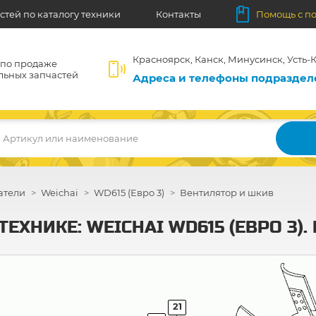
стей по каталогу техники
Контакты
Помощь с п
Красноярск, Канск, Минусинск, Усть-К
 по продаже
льных запчастей
Адреса и телефоны подразде
Артикул или наименование
атели
Weichai
WD615 (Евро 3)
Вентилятор и шкив
ЕХНИКЕ: WEICHAI WD615 (ЕВРО 3)
21