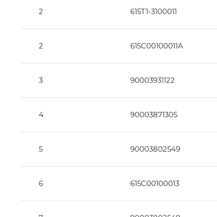
2
615T1-3100011
2
615C00100011A
3
90003931122
4
90003871305
5
90003802549
6
615C00100013