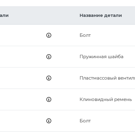
8
тали
Название детали
12
Болт
8
Пружинная шайба
Пластмассовый вентил
Клиновидный ремень
Болт