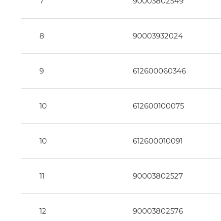
7
90003802549
8
90003932024
9
612600060346
10
612600100075
10
612600010091
11
90003802527
12
90003802576