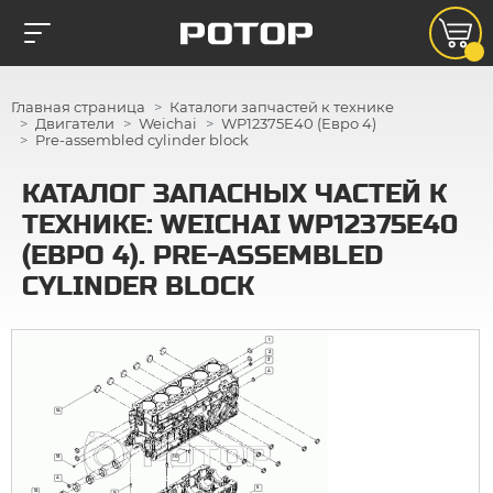
Главная страница
Каталоги запчастей к технике
Двигатели
Weichai
WP12375E40 (Евро 4)
Pre-assembled cylinder block
КАТАЛОГ ЗАПАСНЫХ ЧАСТЕЙ К
ТЕХНИКЕ: WEICHAI WP12375E40
(ЕВРО 4). PRE-ASSEMBLED
CYLINDER BLOCK
1
2
3
4
14
13
10
4
5
12
9