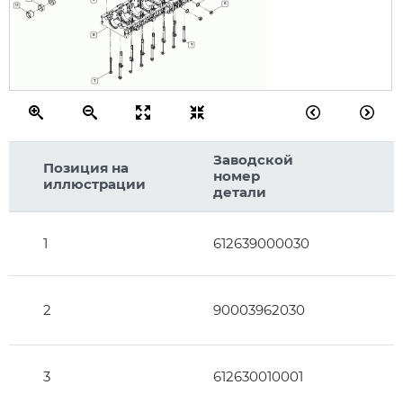
6
11
8
7
7
Заводской
Позиция на
номер
иллюстрации
детали
1
612639000030
2
90003962030
3
612630010001