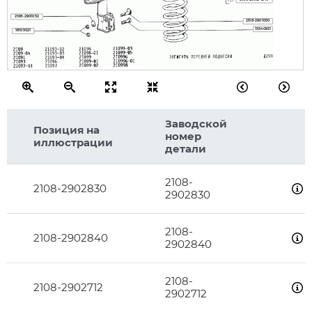
2108-2901052
2108-2901050
15540931
16105021
Заводской
Позиция на
номер
иллюстрации
детали
2108-
2108-2902830
2902830
2108-
2108-2902840
2902840
2108-
2108-2902712
2902712