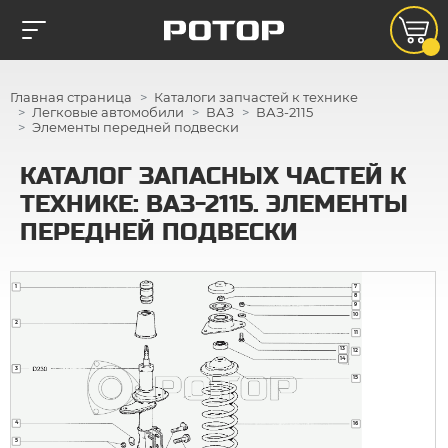
Главная страница
Каталоги запчастей к технике
Легковые автомобили
ВАЗ
ВАЗ-2115
Элементы передней подвески
КАТАЛОГ ЗАПАСНЫХ ЧАСТЕЙ К
ТЕХНИКЕ: ВАЗ-2115. ЭЛЕМЕНТЫ
ПЕРЕДНЕЙ ПОДВЕСКИ
1
7
8
9
10
2
11
13
12
14
14
14
3
3
15
4
16
5