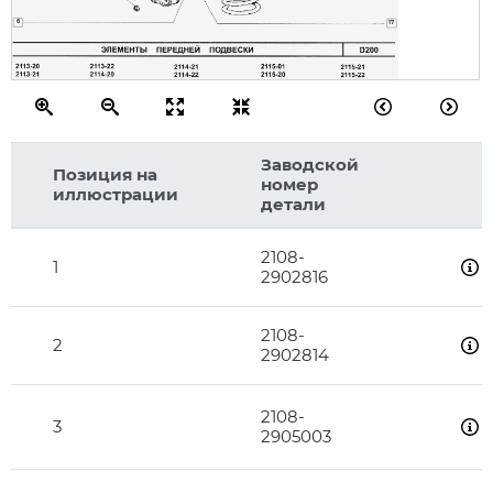
6
17
Заводской
Позиция на
номер
иллюстрации
детали
2108-
1
2902816
2108-
2
2902814
2108-
3
2905003