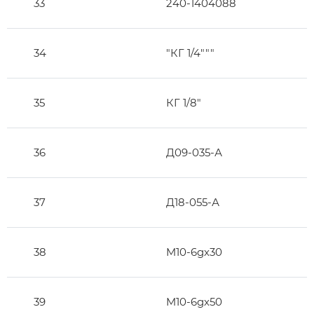
33
240-1404088
34
"КГ 1/4"""
35
КГ 1/8"
36
Д09-035-А
37
Д18-055-А
38
M10-6gх30
39
M10-6gх50