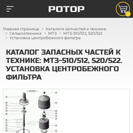
Главная страница
Каталоги запчастей к технике
Сельхозтехника
МТЗ
МТЗ-510/512, 520/522
Установка центробежного фильтра
КАТАЛОГ ЗАПАСНЫХ ЧАСТЕЙ К
ТЕХНИКЕ: МТЗ-510/512, 520/522.
УСТАНОВКА ЦЕНТРОБЕЖНОГО
ФИЛЬТРА
240-1404000-А
33
12
26
30
22
21
19
28
29
27
14
15
20
17
18
13
4
35
25