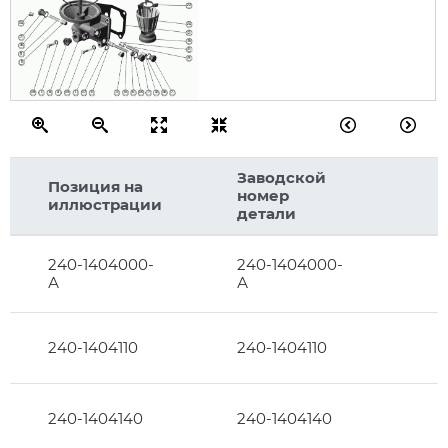
23
34
24
2
7
16
36
5
11
9
5
38
1
8
31
39
1
37
5
3
10
6
36
7
32
36
7
Заводской
Позиция на
номер
иллюстрации
детали
240-1404000-
240-1404000-
А
А
240-1404110
240-1404110
240-1404140
240-1404140