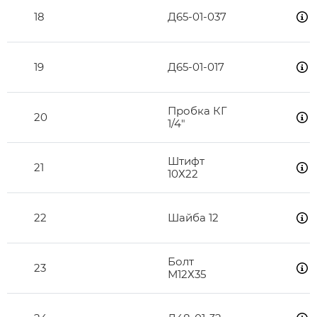
18
Д65-01-037
19
Д65-01-017
Пробка КГ
20
1/4"
Штифт
21
10Х22
22
Шайба 12
Болт
23
М12Х35