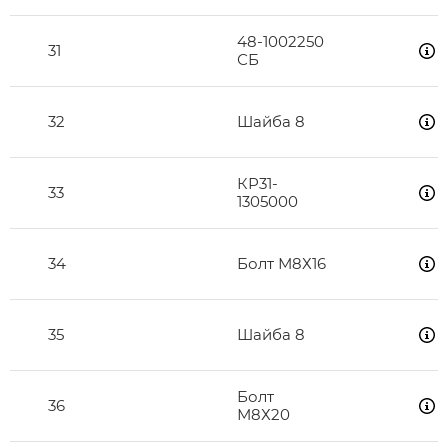
48-1002250
31
СБ
32
Шайба 8
КР31-
33
1305000
34
Болт М8Х16
35
Шайба 8
Болт
36
М8Х20