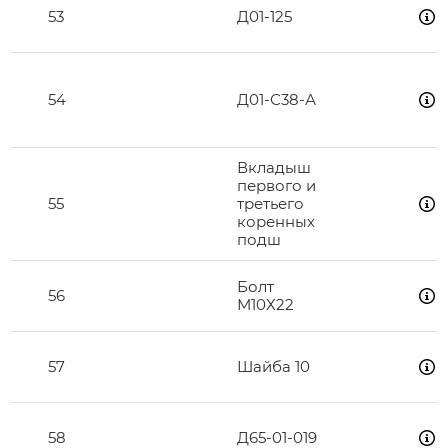
53
Д01-125
54
Д01-С38-А
Вкладыш
первого и
55
третьего
коренных
подш
Болт
56
М10Х22
57
Шайба 10
58
Д65-01-019