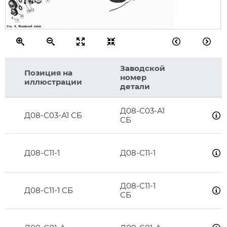
6
42
43
44
2
Заводской
Позиция на
номер
иллюстрации
детали
Д08-С03-А1
Д08-С03-А1 СБ
СБ
Д08-С11-1
Д08-С11-1
Д08-С11-1
Д08-С11-1 СБ
СБ