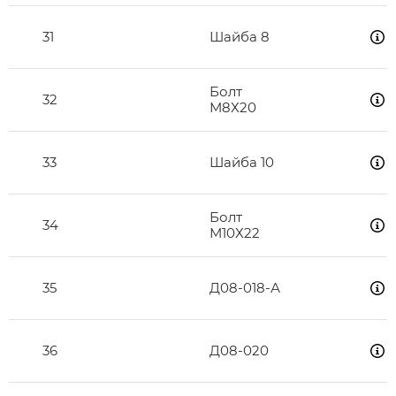
31
Шайба 8
Болт
32
М8Х20
33
Шайба 10
Болт
34
М10Х22
35
Д08-018-А
36
Д08-020