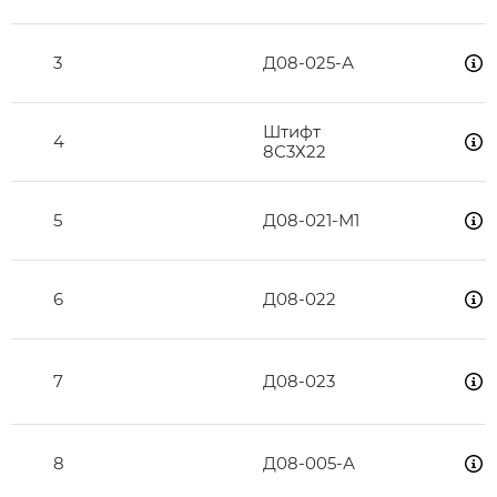
3
Д08-025-А
Штифт
4
8С3Х22
5
Д08-021-М1
6
Д08-022
7
Д08-023
8
Д08-005-А