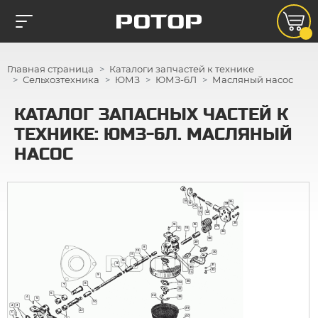
Главная страница
Каталоги запчастей к технике
Сельхозтехника
ЮМЗ
ЮМЗ-6Л
Масляный насос
КАТАЛОГ ЗАПАСНЫХ ЧАСТЕЙ К
ТЕХНИКЕ: ЮМЗ-6Л. МАСЛЯНЫЙ
НАСОС
18
24
19
23
23
20
21
22
17
25
13
16
27
27
14
15
26
28
29
8
12
30
11
10
8
31
33
32
34
9
35
36
8
8
7
37
6
32
38
4
5
10
2
3
39
41
1
40