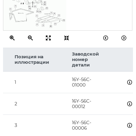
19
18
3
17
16
12
15
2
14
13
7
8
9
4
10
11
5
6
30
Заводской
Позиция на
номер
иллюстрации
детали
16Y-56C-
1
01000
16Y-56C-
2
00012
16Y-56C-
3
00006