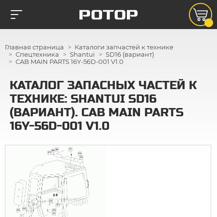
Главная страница
Каталоги запчастей к технике
Спецтехника
Shantui
SD16 (вариант)
CAB MAIN PARTS 16Y-56D-001 V1.0
КАТАЛОГ ЗАПАСНЫХ ЧАСТЕЙ К
ТЕХНИКЕ: SHANTUI SD16
(ВАРИАНТ). CAB MAIN PARTS
16Y-56D-001 V1.0
31
29
28
27
24
23
22
21
26
20
25
16
1