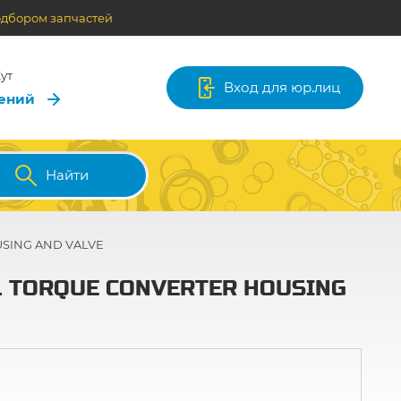
одбором запчастей
ут
Вход для юр.лиц
лений
Найти
SING AND VALVE
). TORQUE CONVERTER HOUSING