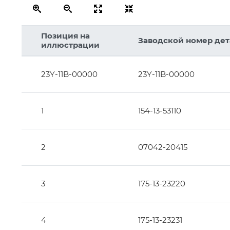
1
Позиция на
Заводской номер де
иллюстрации
23Y-11B-00000
23Y-11B-00000
1
154-13-53110
2
07042-20415
3
175-13-23220
4
175-13-23231