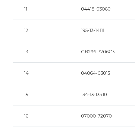
11
04418-03060
12
195-13-14111
13
GB296-3206C3
14
04064-03015
15
134-13-13410
16
07000-72070