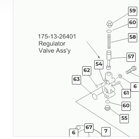
59
60
58
57
54
62
63
6
61
60
55
67
7
6