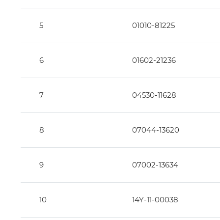
12
8
66
9
5
01010-81225
6
01602-21236
7
04530-11628
8
07044-13620
9
07002-13634
10
14Y-11-00038