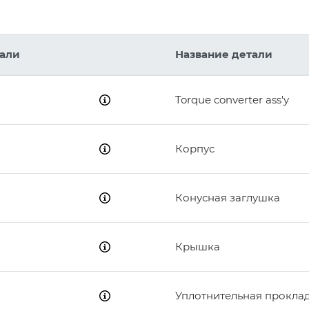
4
тали
Название детали
29
Torque converter ass'y
28
31
11
35
24
10
Корпус
25
14
36
13
6
38
Конусная заглушка
24
27
30
Крышка
2
34
33
32
22
6
Уплотнительная прокла
15