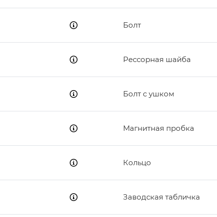
16
17
18
Болт
19
20
21
Рессорная шайба
Болт с ушком
Магнитная пробка
Кольцо
Заводская табличка