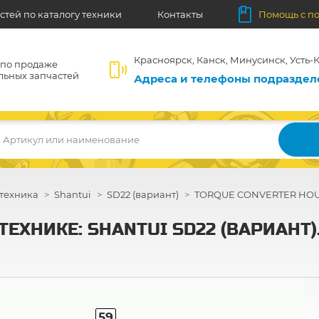
стей по каталогу техники
Контакты
Помощь с п
Красноярск, Канск, Минусинск, Усть-К
 по продаже
льных запчастей
Адреса и телефоны подразде
Артикул или наименование
техника
Shantui
SD22 (вариант)
TORQUE CONVERTER HOU
ТЕХНИКЕ: SHANTUI SD22 (ВАРИАНТ
59