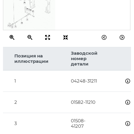
25
28
4
28
27
2
26
7
6
3
5
Заводской
Позиция на
номер
иллюстрации
детали
1
04248-31211
2
01582-11210
01508-
3
41207