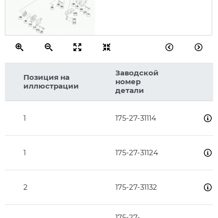
32
33
34
31
35
30
47
46
46
11
20
45
18
44
19
17
34
43
Заводской
Позиция на
номер
иллюстрации
детали
1
175-27-31114
1
175-27-31124
2
175-27-31132
175-27-