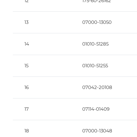
12
175-60-26162
13
07000-13050
14
01010-51285
15
01010-51255
16
07042-20108
17
07114-01409
18
07000-13048