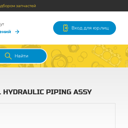
одбором запчастей
ут
Вход для юр.лиц
лений
Найти
. HYDRAULIC PIPING ASSY