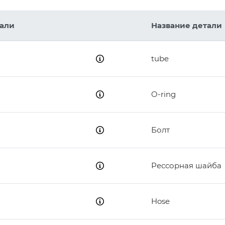
1
тали
Название детали
18
5
17
tube
O-ring
21
19
Болт
20
10
20
Рессорная шайба
Hose