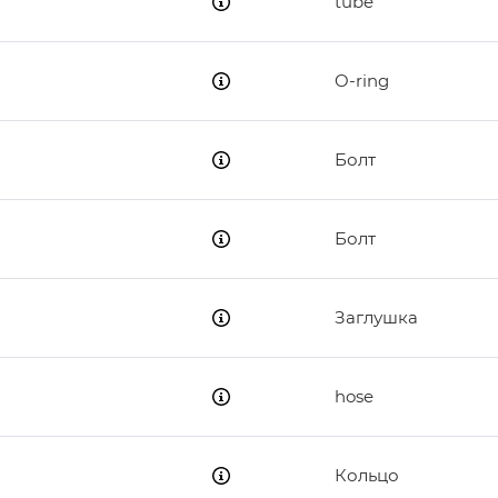
tube
O-ring
Болт
Болт
Заглушка
hose
Кольцо