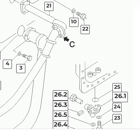
21
10
22
4
3
25
26.2
26.1
26.3
24
26.5
23
26.4
26