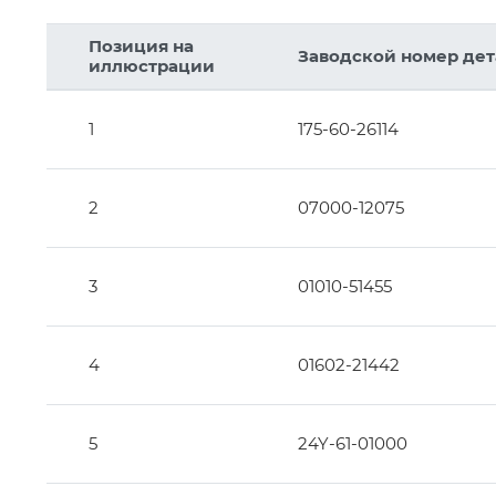
28
Позиция на
Заводской номер де
иллюстрации
8
1
175-60-26114
6
10
7
11
10
2
07000-12075
9
3
01010-51455
19
14
10
10
15
4
01602-21442
10
16
5
24Y-61-01000
12