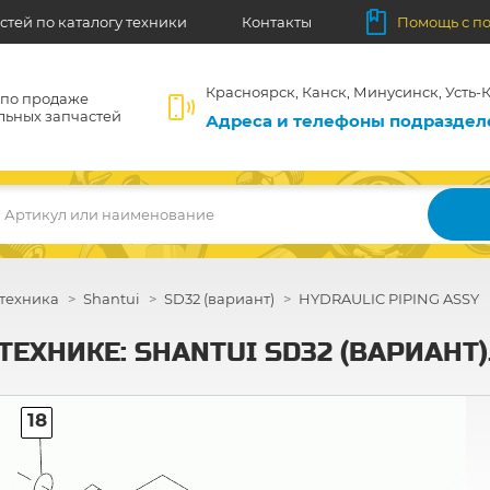
стей по каталогу техники
Контакты
Помощь с п
Красноярск, Канск, Минусинск, Усть-К
 по продаже
льных запчастей
Адреса и телефоны подразде
Артикул или наименование
техника
Shantui
SD32 (вариант)
HYDRAULIC PIPING ASSY
ЕХНИКЕ: SHANTUI SD32 (ВАРИАНТ)
18