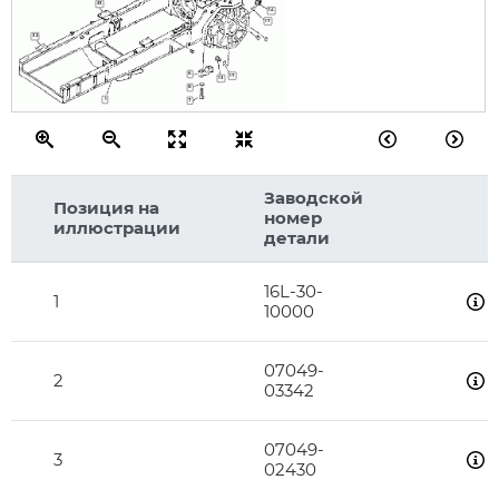
33
14
17
32
6
17
13
8
1
7
Заводской
Позиция на
номер
иллюстрации
детали
16L-30-
1
10000
07049-
2
03342
07049-
3
02430