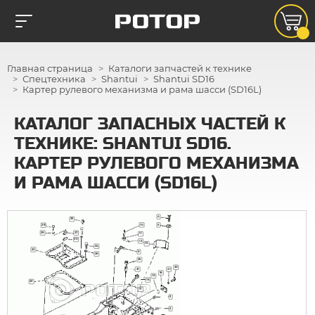
Главная страница
Каталоги запчастей к технике
Спецтехника
Shantui
Shantui SD16
Картер рулевого механизма и рама шасси (SD16L)
КАТАЛОГ ЗАПАСНЫХ ЧАСТЕЙ К
ТЕХНИКЕ: SHANTUI SD16.
КАРТЕР РУЛЕВОГО МЕХАНИЗМА
И РАМА ШАССИ (SD16L)
4
25
10
5
28
29
27
11
30
12
15
24
22
9
26
25
20
31
21
18
19
16
23
17
3
2