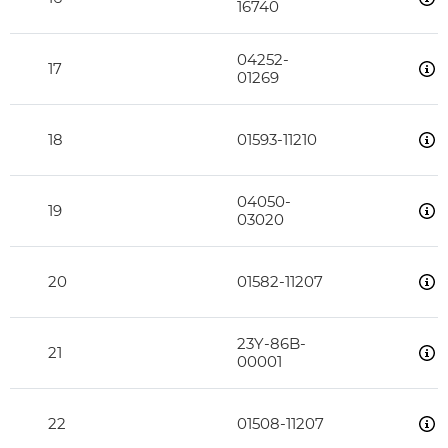
16740
04252-
17
01269
18
01593-11210
04050-
19
03020
20
01582-11207
23Y-86B-
21
00001
22
01508-11207