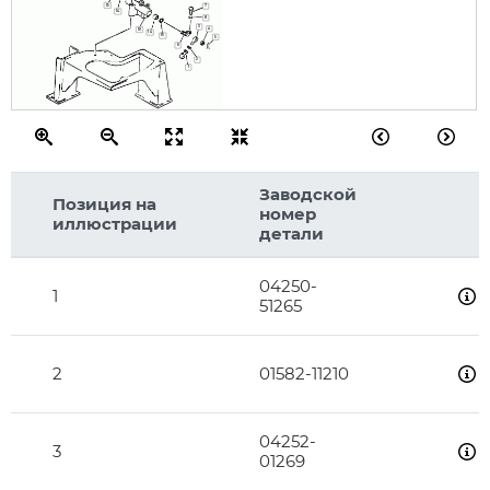
15
7
14
8
3
4
10
14
15
5
6
2
1
Заводской
Позиция на
номер
иллюстрации
детали
04250-
1
51265
2
01582-11210
04252-
3
01269