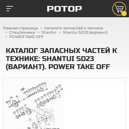
Главная страница
Каталоги запчастей к технике
Спецтехника
Shantui
Shantui SD23 (вариант)
POWER TAKE OFF
КАТАЛОГ ЗАПАСНЫХ ЧАСТЕЙ К
ТЕХНИКЕ: SHANTUI SD23
(ВАРИАНТ). POWER TAKE OFF
23
24
34
20
35
22
33
30
31
32
18
30
19
16
29
17
15
25
12
26
13
14
27
28
9
12
11
10
21
3