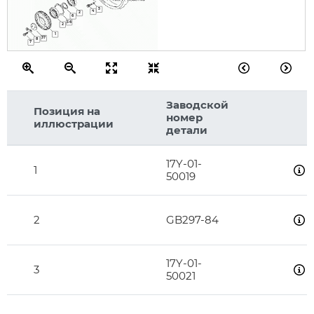
5
4
2
6
36
2
1
37
8
7
Заводской
Позиция на
номер
иллюстрации
детали
17Y-01-
1
50019
2
GB297-84
17Y-01-
3
50021