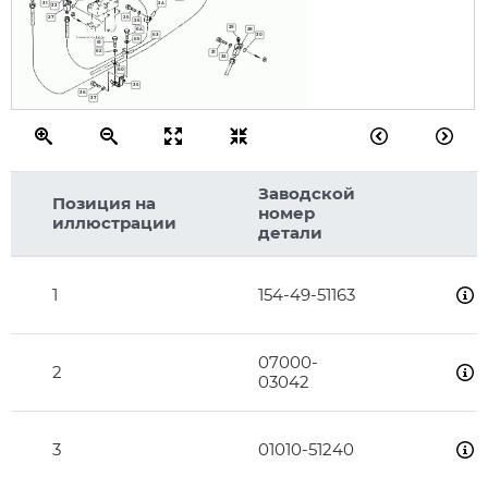
31
24
32
25
27
26
29
28
64
63
30
65
61
62
31
32
60
35
36
37
Заводской
Позиция на
номер
иллюстрации
детали
1
154-49-51163
07000-
2
03042
3
01010-51240