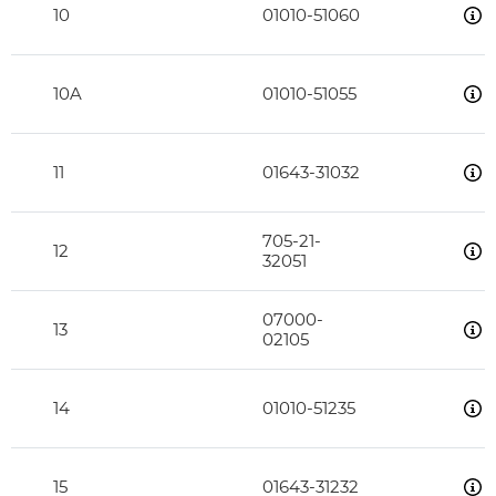
10
01010-51060
10A
01010-51055
11
01643-31032
705-21-
12
32051
07000-
13
02105
14
01010-51235
15
01643-31232