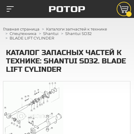
Главная страница
Каталоги запчастей к технике
Спецтехника
Shantui
Shantui SD32
BLADE LIFT CYLINDER
КАТАЛОГ ЗАПАСНЫХ ЧАСТЕЙ К
ТЕХНИКЕ: SHANTUI SD32. BLADE
LIFT CYLINDER
5
6
3
8
7
15
14
16
2
4
11
10
9
18
12
13
28
30
31
29
19
17
19
18
28
22