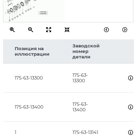
21
22
1
27
26
23
175-63-13400
25
175-63-13300
24
20
23
25
26
Заводской
Позиция на
номер
иллюстрации
детали
175-63-
175-63-13300
13300
175-63-
175-63-13400
13400
1
175-63-13141