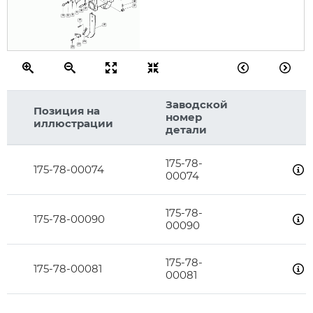
28
27
27
26
4
8
12
10
25
22
24
23
25
Заводской
Позиция на
номер
иллюстрации
детали
175-78-
175-78-00074
00074
175-78-
175-78-00090
00090
175-78-
175-78-00081
00081