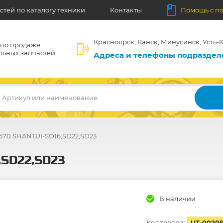
стей по каталогу техники
Контакты
Помощь с п
Красноярск, Канск, Минусинск, Усть-К
 по продаже
льных запчастей
Адреса и телефоны подразде
Артикул или наименование
1670 SHANTUI-SD16,SD22,SD23
,SD22,SD23
В наличии
Код товара:
UT-0020