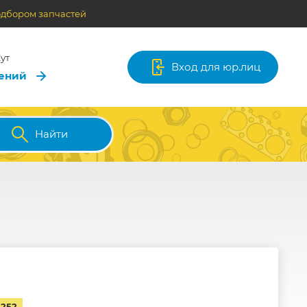
одбором запчастей
ут
Вход для юр.лиц
лений
Найти
5252