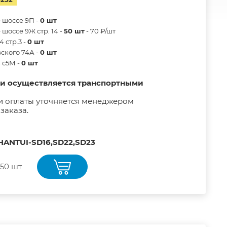
 шоссе 9П -
0 шт
шоссе 9Ж стр. 14 -
50 шт
- 70 ₽/шт
 стр.3 -
0 шт
ского 74А -
0 шт
в с5М -
0 шт
ии осуществляется транспортными
и оплаты уточняется менеджером
заказа.
SHANTUI-SD16,SD22,SD23
50 шт