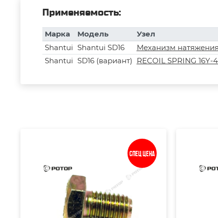
Применяемость:
Марка
Модель
Узел
Shantui
Shantui SD16
Механизм натяжени
Shantui
SD16 (вариант)
RECOIL SPRING 16Y-4
Спец цена