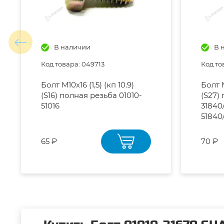
В наличии
В 
Код товара: 049713
Код то
Болт М10х16 (1,5) (кп 10.9)
Болт М
(S16) полная резьба 01010-
(S27)
51016
31840
51840
65 ₽
70 ₽