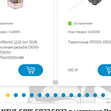
наличии
В наличии
вара: 048915
Код товара: 049230
18х40 (2,5) (кп 10,9)
Тавотница 07020-0102
 полная резьба 01010-
/01010-
/1040000498
100 ₽