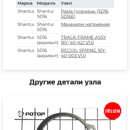
Марка
Модель
Узел
Shantui
Shantui
Рама гусеницы (SD16,
SD16
SD16E)
Shantui
Shantui
Механизм натяжения
SD16
Shantui
SD16
TRACK FRAME ASSY
(вариант)
16Y-40-A21 V1.0
Shantui
SD16
RECOIL SPRING 16Y-
(вариант)
40-003 V1.0
Другие детали узла
Спец цена