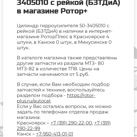
3405010 с рейкой (БЗТДиА)
в магазине Ротор+
Цилиндр гидроусилителя 50-3405010 с
рейкой (БЗТДиА) в наличии в интернет-
магазине РоторПлюс в Красноярске 4
штуки, в Канске 0 штук, в Минусинске 0
штук.
В каталоге магазина также представлены
другие запчасти из раздела МТЗ- 80
МТЗ-82 в количестве 1718. Цены на
запчасти начинаются от 5 руб.
В случае, если Вам необходим подбор
запчастей к технике, воспользуйтесь
разделом подбора -
https://rotor-
plus.ru/autocat
Если у Вас остались вопросы, их можно
задать по телефонам отделов продаж
магазина:
Красноярск –
+7 (391) 290-22-00
,
+7 (391)
290-22-99
Канск –
+7-950-413-01-01