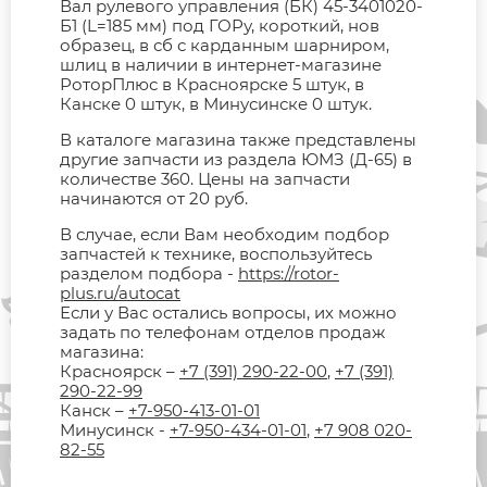
Вал рулевого управления (БК) 45-3401020-
Б1 (L=185 мм) под ГОРу, короткий, нов
образец, в сб с карданным шарниром,
шлиц в наличии в интернет-магазине
РоторПлюс в Красноярске 5 штук, в
Канске 0 штук, в Минусинске 0 штук.
В каталоге магазина также представлены
другие запчасти из раздела ЮМЗ (Д-65) в
количестве 360. Цены на запчасти
начинаются от 20 руб.
В случае, если Вам необходим подбор
запчастей к технике, воспользуйтесь
разделом подбора -
https://rotor-
plus.ru/autocat
Если у Вас остались вопросы, их можно
задать по телефонам отделов продаж
магазина:
Красноярск –
+7 (391) 290-22-00
,
+7 (391)
290-22-99
Канск –
+7-950-413-01-01
Минусинск -
+7-950-434-01-01
,
+7 908 020-
82-55