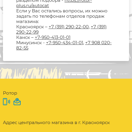
разделом подбора -
https://rotor-
plus.ru/autocat
Если у Вас остались вопросы, их можно
задать по телефонам отделов продаж
магазина:
Красноярск –
+7 (391) 290-22-00
,
+7 (391)
290-22-99
Канск –
+7-950-413-01-01
Минусинск -
+7-950-434-01-01
,
+7 908 020-
82-55
Ротор
Адрес центрального магазина в г. Красноярск