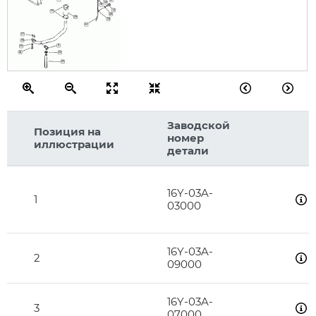
40
39
41
30
40
29
39
42
37
36
31
35
34
32
33
Заводской
Позиция на
номер
иллюстрации
детали
16Y-03A-
1
03000
16Y-03A-
2
09000
16Y-03A-
3
07000