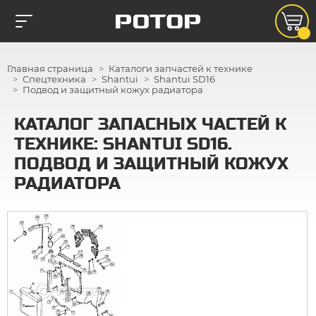
Главная страница
Каталоги запчастей к технике
Спецтехника
Shantui
Shantui SD16
Подвод и защитный кожух радиатора
КАТАЛОГ ЗАПАСНЫХ ЧАСТЕЙ К
ТЕХНИКЕ: SHANTUI SD16.
ПОДВОД И ЗАЩИТНЫЙ КОЖУХ
РАДИАТОРА
45
46
47
19
20
43
44
13
12
21
48
17
18
10
22
49
43
23
14
2
24
11
3
25
26
15
16
39
41
1
4
38
40
5
9
8
6
27
7
28
41