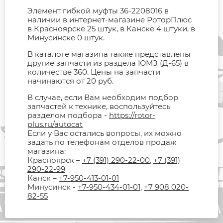
Элемент гибкой муфты 36-2208016 в
наличии в интернет-магазине РоторПлюс
в Красноярске 25 штук, в Канске 4 штуки, в
Минусинске 0 штук.
В каталоге магазина также представлены
другие запчасти из раздела ЮМЗ (Д-65) в
количестве 360. Цены на запчасти
начинаются от 20 руб.
В случае, если Вам необходим подбор
запчастей к технике, воспользуйтесь
разделом подбора -
https://rotor-
plus.ru/autocat
Если у Вас остались вопросы, их можно
задать по телефонам отделов продаж
магазина:
Красноярск –
+7 (391) 290-22-00
,
+7 (391)
290-22-99
Канск –
+7-950-413-01-01
Минусинск -
+7-950-434-01-01
,
+7 908 020-
82-55