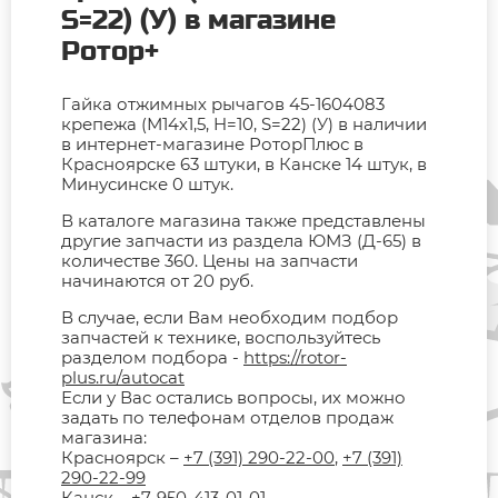
S=22) (У) в магазине
Ротор+
Гайка отжимных рычагов 45-1604083
крепежа (М14х1,5, H=10, S=22) (У) в наличии
в интернет-магазине РоторПлюс в
Красноярске 63 штуки, в Канске 14 штук, в
Минусинске 0 штук.
В каталоге магазина также представлены
другие запчасти из раздела ЮМЗ (Д-65) в
количестве 360. Цены на запчасти
начинаются от 20 руб.
В случае, если Вам необходим подбор
запчастей к технике, воспользуйтесь
разделом подбора -
https://rotor-
plus.ru/autocat
Если у Вас остались вопросы, их можно
задать по телефонам отделов продаж
магазина:
Красноярск –
+7 (391) 290-22-00
,
+7 (391)
290-22-99
Канск –
+7-950-413-01-01