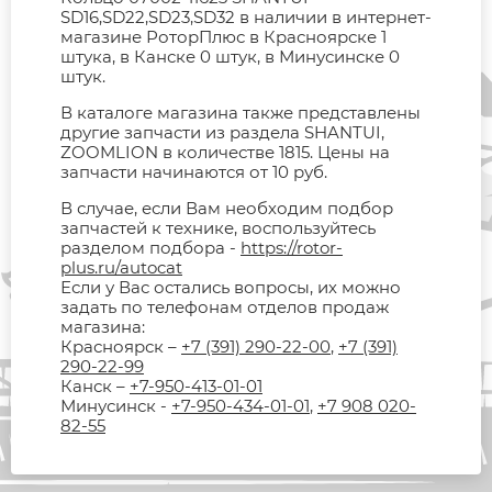
SD16,SD22,SD23,SD32 в наличии в интернет-
магазине РоторПлюс в Красноярске 1
штука, в Канске 0 штук, в Минусинске 0
штук.
В каталоге магазина также представлены
другие запчасти из раздела SHANTUI,
ZOOMLION в количестве 1815. Цены на
запчасти начинаются от 10 руб.
В случае, если Вам необходим подбор
запчастей к технике, воспользуйтесь
разделом подбора -
https://rotor-
plus.ru/autocat
Если у Вас остались вопросы, их можно
задать по телефонам отделов продаж
магазина:
Красноярск –
+7 (391) 290-22-00
,
+7 (391)
290-22-99
Канск –
+7-950-413-01-01
Минусинск -
+7-950-434-01-01
,
+7 908 020-
82-55