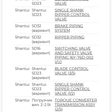
SD23
VALVE
Shantui
Shantui
SINGLE SHANK
SD23
RIPPER CONTROL
VALVE
Shantui
SD32
BRAKE PIPING
(вариант)
SYSTEM
Shantui
SD32
RIPPER PIPING
(вариант)
Shantui
SD16
SWITCHING VALVE
(вариант)
AND SAFETY VALVE
PIPING 16Y-76D-002
V1.0
Shantui
Shantui
BLADE CONTROL
SD23
VALVE (3/5)
(вариант)
Shantui
Shantui
SINGLE SHANK
SD23
RIPPER CONTROL
(вариант)
VALVE (1/2)
Shantui
Погрузчик
TORQUE CONVERTER
вил. 2-2.5t
TRANSMISSION ASSY
(2/5)