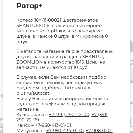
Ротор+
Колесо 16Y-11-00021 шестеренчатое
SHANTUI-SD16 в наличии в интернет-
магазине РоторПлюс в Красноярске 1
штука, в Канске 0 штук, в Минусинске 0
штук.
В каталоге магазина также представлены
другие запчасти из раздела SHANTUI,
ZOOMLION в количестве 1815. Цены на
запчасти начинаются от 10 руб.
В случае, если Вам необходим подбор
запчастей к технике, воспользуйтесь
разделом подбора -
https://rotor-
plus.ru/autocat
Если у Вас остались вопросы, их можно
задать по телефонам отделов продаж
магазина:
Красноярск –
+7 (391) 290-22-00
,
+7 (391)
290-22-99
Канск –
+7-950-413-01-01
Минусинск -
+7-950-434-01-01
,
+7 908 020-