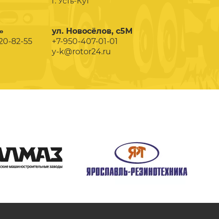
г. Усть-Кут
»
ул. Новосёлов, с5М
020-82-55
+7-950-407-01-01
y-k@rotor24.ru