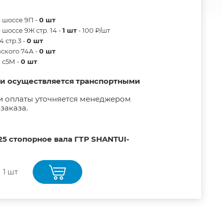
 шоссе 9П -
0 шт
шоссе 9Ж стр. 14 -
1 шт
- 100 ₽/шт
 стр.3 -
0 шт
ского 74А -
0 шт
в с5М -
0 шт
ии осуществляется транспортными
и оплаты уточняется менеджером
заказа.
5 стопорное вала ГТР SHANTUI-
1 шт