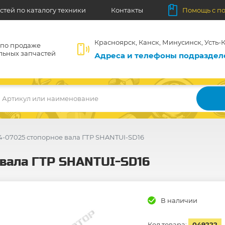
стей по каталогу техники
Контакты
Помощь с п
Красноярск, Канск, Минусинск, Усть-К
 по продаже
льных запчастей
Адреса и телефоны подразде
Артикул или наименование
-07025 стопорное вала ГТР SHANTUI-SD16
 вала ГТР SHANTUI-SD16
В наличии
Код товара:
049222