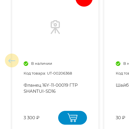
В наличии
В 
Код товара: UT-00206368
Код то
Фланец 16Y-11-00019 ГТР
Шайба
SHANTUI-SD16
3 300 ₽
30 ₽