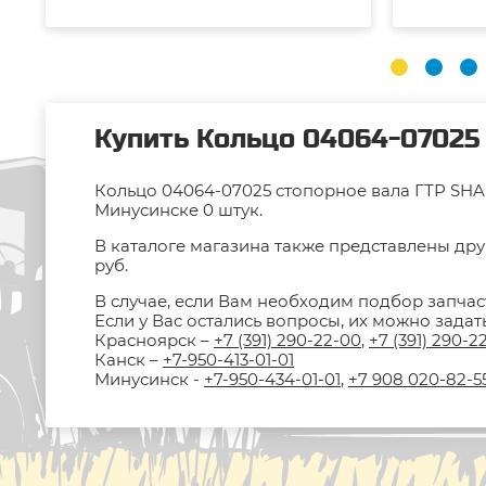
Купить Кольцо 04064-07025 
Кольцо 04064-07025 стопорное вала ГТР SHAN
Минусинске 0 штук.
В каталоге магазина также представлены дру
руб.
В случае, если Вам необходим подбор запчас
Если у Вас остались вопросы, их можно зада
Красноярск –
+7 (391) 290-22-00
,
+7 (391) 290-2
Канск –
+7-950-413-01-01
Минусинск -
+7-950-434-01-01
,
+7 908 020-82-5