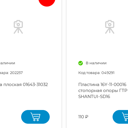
наличии
В наличии
вара: 202257
Код товара: 049291
 плоская 01643-31032
Пластина 16Y-11-00016
стопорная опоры ГТР
SHANTUI-SD16
110 ₽