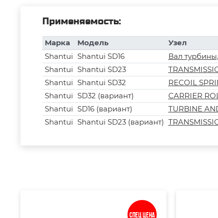
Применяемость:
Марка
Модель
Узел
Shantui
Shantui SD16
Вал турбины
Shantui
Shantui SD23
TRANSMISSI
Shantui
Shantui SD32
RECOIL SPR
Shantui
SD32 (вариант)
CARRIER RO
Shantui
SD16 (вариант)
TURBINE AND 
Shantui
Shantui SD23 (вариант)
TRANSMISSIO
Спец цена