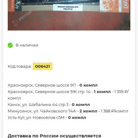
В наличии
Код товара:
006421
Красноярск, Северное шоссе 9П -
0 компл
Красноярск, Северное шоссе 9Ж стр. 14 -
1 компл
- 1 359 ₽/
компл
Канск, ул. Шабалина 44 стр.3 -
0 компл
Минусинск, ул. Чайковского 74А -
2 компл
- 1 388 ₽/компл
Усть-Кут, ул. Новосёлов с5М -
0 компл
Доставка по России осуществляется