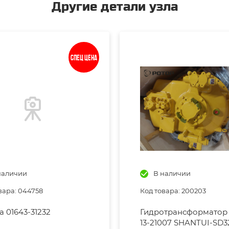
Другие детали узла
Спец цена
наличии
В наличии
вара: 044758
Код товара: 200203
 01643-31232
Гидротрансформатор 
13-21007 SHANTUI-SD3