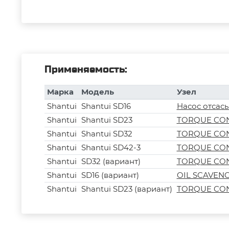
Применяемость:
Марка
Модель
Узел
Shantui
Shantui SD16
Насос отса
Shantui
Shantui SD23
TORQUE CO
Shantui
Shantui SD32
TORQUE CON
Shantui
Shantui SD42-3
TORQUE CON
Shantui
SD32 (вариант)
TORQUE CON
Shantui
SD16 (вариант)
OIL SCAVENGE
Shantui
Shantui SD23 (вариант)
TORQUE CONV