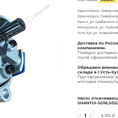
Красноярск, Северное
Красноярск, Северное 
Канск, ул. Шабалина 44
Минусинск, ул. Чайков
Усть-Кут, ул. Новосёло
Доставка по Росс
компаниями.
Порядок доставки 
после оформления 
Обращаем внимани
складе в г.Усть-Ку
При оформлении за
итоговая стоимост
Насос откачивающи
SHANTUI-SD16,SD2
6 100 ₽