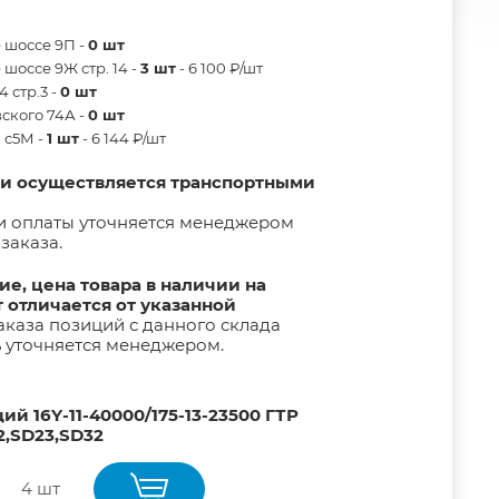
 шоссе 9П -
0 шт
шоссе 9Ж стр. 14 -
3 шт
- 6 100 ₽/шт
 стр.3 -
0 шт
ского 74А -
0 шт
в с5М -
1 шт
- 6 144 ₽/шт
ии осуществляется транспортными
и оплаты уточняется менеджером
заказа.
е, цена товара в наличии на
т отличается от указанной
каза позиций с данного склада
ь уточняется менеджером.
й 16Y-11-40000/175-13-23500 ГТР
2,SD23,SD32
4 шт