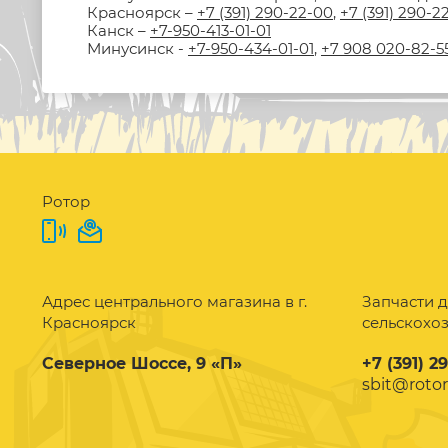
Красноярск –
+7 (391) 290-22-00
,
+7 (391) 290-2
Канск –
+7-950-413-01-01
Минусинск -
+7-950-434-01-01
,
+7 908 020-82-5
Ротор
Адрес центрального магазина в г.
Запчасти д
Красноярск
сельскохо
Северное Шоссе, 9 «П»
+7 (391) 2
sbit@rotor