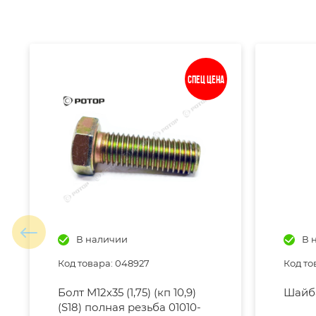
Спец цена
В наличии
В 
Код товара: 048927
Код то
Болт М12х35 (1,75) (кп 10,9)
Шайба
(S18) полная резьба 01010-