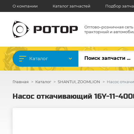
О компании
Каталог запчастей
Подбор запча
Оптово–розничная сеть
тракторный и автомоби
Каталог
Главная
Каталог
SHANTUI, ZOOMLION
Насос откачи
Насос откачивающий 16Y-11-400