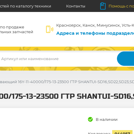
стей по каталогу техники
Контакты
Помощь с п
Красноярск, Канск, Минусинск, Усть-К
 по продаже
льных запчастей
Адреса и телефоны подразде
Артикул или наименование
вающий 16Y-11-40000/175-13-23500 ГТР SHANTUI-SD16,SD22,SD23,S
00/175-13-23500 ГТР SHANTUI-SD16
В наличии
Код товара:
044057