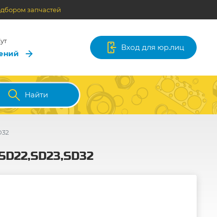
одбором запчастей
ут
Вход для юр.лиц
лений
Найти
D32
,SD22,SD23,SD32