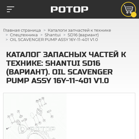
Главная страница
Каталоги запчастей к технике
Спецтехника
Shantui
SD16 (вариант)
OIL SCAVENGER PUMP ASSY 16Y-11-401 V1.0
КАТАЛОГ ЗАПАСНЫХ ЧАСТЕЙ К
ТЕХНИКЕ: SHANTUI SD16
(ВАРИАНТ). OIL SCAVENGER
PUMP ASSY 16Y-11-401 V1.0
12
11
10
3
7
6
9
4
5
8
2
1