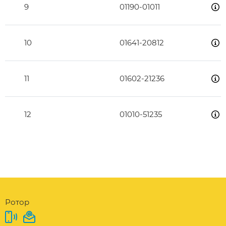
9
01190-01011
10
01641-20812
11
01602-21236
12
01010-51235
Ротор