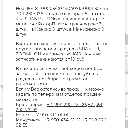
Нож 16Y-81-00003/004904071A0001130/144-
70-11260/11261 отвала бок. прав. 5 отв сталь
45# SHANTUI-SD16 в наличии в интернет-
магазине РоторПлюс в Красноярске 3
штуки, в Канске 0 штук, в Минусинске 0
штук.
В каталоге магазина также представлены
другие запчасти из раздела SHANTUI,
ZOOMLION в количестве 1815. Цены на
запчасти начинаются от 10 руб.
В случае, если Вам необходим подбор
запчастей к технике, воспользуйтесь
разделом подбора -
https://rotor-
plus.ru/autocat
Если у Вас остались вопросы, их можно
задать по телефонам отделов продаж
магазина:
Красноярск –
+7 (391) 290-22-00
,
+7 (391)
290-22-99
Канск –
+7-950-413-01-01
Минусинск -
+7-950-434-01-01
,
+7 908 020-
82-55