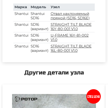
Марка
Модель
Узел
Shantui
Shantui
Отвал наклоняемый
SD16
прямой (SD16, SD16E)
Shantui
SD16
STRAIGHT TILT BLADE
(вариант)
16Y-80-001 V1.0
Shantui
SD16
U-FRAME 16Y-81-002
(вариант)
V1.0
Shantui
SD16
STRAIGHT TILT BLADE
(вариант)
16L-80-001 V1.0
Другие детали узла
Спец цена