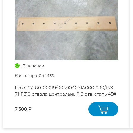
В наличии
Код товара: 044433
Нож 16Y-80-00019/004904071A0001090/14X-
71-11310 отвала центральный 9 отв, сталь 45#
SHANTUI-SD16
7 500 ₽