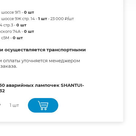
 шоссе 9П -
0 шт
шоссе 9Ж стр. 14 -
1 шт
- 23 000 ₽/шт
 стр.3 -
0 шт
ского 74А -
0 шт
в с5М -
0 шт
ии осуществляется транспортными
и оплаты уточняется менеджером
заказа.
50 аварийных лампочек SHANTUI-
32
₽
1 шт