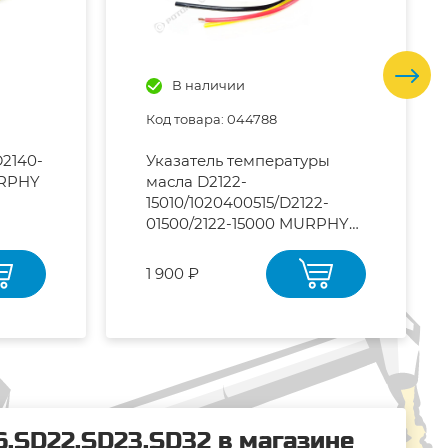
В наличии
Код товара: 044788
D2140-
Указатель температуры
URPHY
масла D2122-
15010/1020400515/D2122-
01500/2122-15000 MURPHY
SHANTUI-
SD16,SD22,SD23,SD32
1 900 ₽
,SD22,SD23,SD32 в магазине