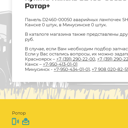
Ротор+
Панель D2460-00050 аварийных лампочек SHA
Канске 0 штук, в Минусинске 0 штук.
В каталоге магазина также представлены дру
руб.
В случае, если Вам необходим подбор запчас
Если у Вас остались вопросы, их можно зада
Красноярск –
+7 (391) 290-22-00
,
+7 (391) 290-2
Канск –
+7-950-413-01-01
Минусинск -
+7-950-434-01-01
,
+7 908 020-82-5
Ротор