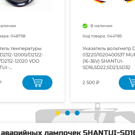
наличии
В наличии
вара: 048758
Код товара: 044785
тель температуры
Указатель вольтметр 
D2112-12000/D2122-
03220/1020400537 M
/D2112-12020 VDO
(16-36V) SHANTUI-
TUI-
SD16,SD22,SD23,SD32
SD22,SD23,SD32
₽
2 500 ₽
 аварийных лампочек SHANTUI-SD16