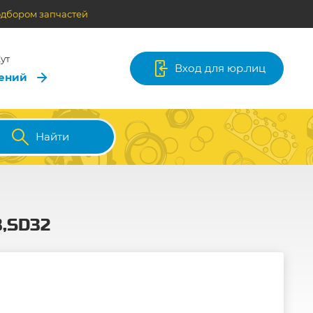
одбором запчастей
ут
Вход для юр.лиц
лений
Найти
3,SD32