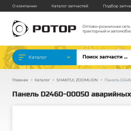
О компании
Каталог запчастей
Подбор запча
Оптово–розничная сеть
тракторный и автомоби
Каталог
Главная
Каталог
SHANTUI, ZOOMLION
Панель D246
Панель D2460-00050 аварийных