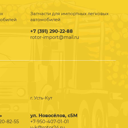
ых
Запчасти для импортных легковых
мобилей
автомобилей
+7 (391) 290-22-88
rotor-import@mail.ru
г. Усть-Кут
»
ул. Новосёлов, с5М
020-82-55
+7-950-407-01-01
y-k@rotor24.ru