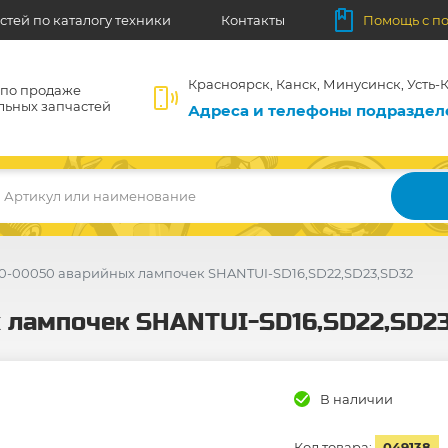
стей по каталогу техники
Контакты
Помощь с п
Красноярск, Канск, Минусинск, Усть-К
 по продаже
льных запчастей
Адреса и телефоны подразде
Артикул или наименование
0-00050 аварийных лампочек SHANTUI-SD16,SD22,SD23,SD32
 лампочек SHANTUI-SD16,SD22,SD2
В наличии
Код товара:
049138