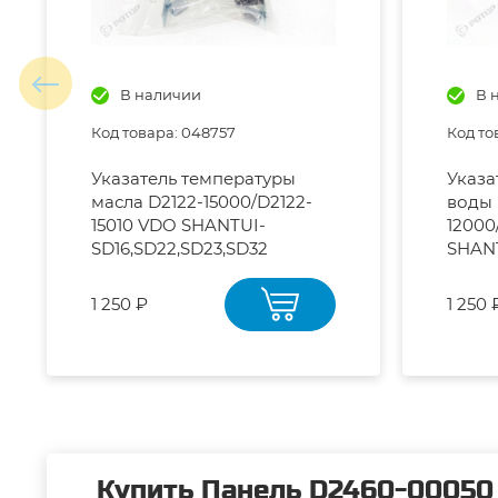
В наличии
В 
Код товара: 048757
Код то
Указатель температуры
Указа
масла D2122-15000/D2122-
воды 
15010 VDO SHANTUI-
12000
SD16,SD22,SD23,SD32
SHAN
SD16,
1 250 ₽
1 250 
Купить Панель D2460-00050