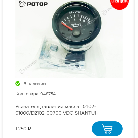
Спец цена
В наличии
Код товара: 048754
Указатель давления масла D2102-
01000/D2102-00700 VDO SHANTUI-
SD16,SD22,SD23,SD32
1 250 ₽