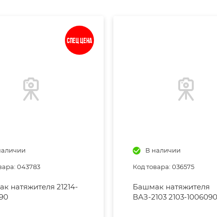
Спец цена
наличии
В наличии
вара: 043783
Код товара: 036575
к натяжителя 21214-
Башмак натяжителя
90
ВАЗ-2103 2103-100609