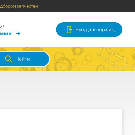
одбором запчастей
ут
Вход для юр.лиц
лений
Найти