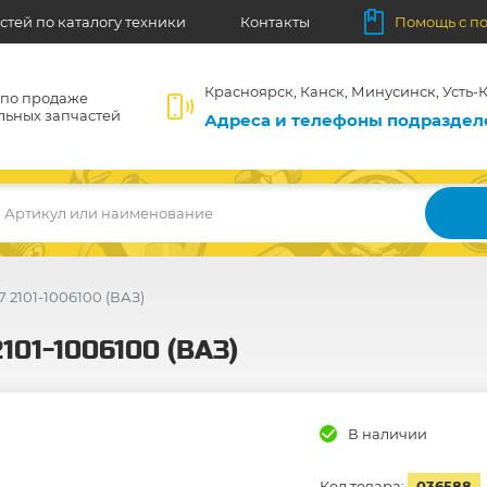
стей по каталогу техники
Контакты
Помощь с п
Красноярск, Канск, Минусинск, Усть-К
 по продаже
льных запчастей
Адреса и телефоны подразде
Артикул или наименование
 2101-1006100 (ВАЗ)
101-1006100 (ВАЗ)
В наличии
Код товара:
036588