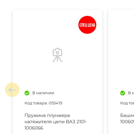
Спец цена
В наличии
В 
Код товара: 055419
Код то
Пружина плунжера
Башма
натяжителя цепи ВАЗ 2101-
10060
1006066