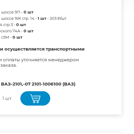
 шоссе 9П -
0 шт
шоссе 9Ж стр. 14 -
1 шт
- 203 ₽/шт
 стр.3 -
0 шт
ского 74А -
0 шт
в с5М -
0 шт
ии осуществляется транспортными
и оплаты уточняется менеджером
заказа.
АЗ-2101,-07 2101-1006100 (ВАЗ)
1 шт